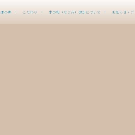
客様の声
こだわり
木の和（なごみ）設計について
お知らせ・ブ