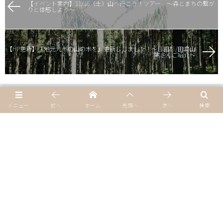
【イベント案内】11/16（土）山へ行こう！ツアー ～森とまちの繋が
りと体感しよう～
【HP更新】『地元九州の山の木を』更新ししました！～日田杉/田島山
業さんご紹介～
メニュー
前へ
ホーム
先頭へ
次へ
検索
Home
プライバシーポリシー
サイトマップ