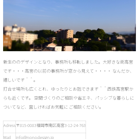
新生ののデザインとなり、事務所も移転しました。大好きな街高宮
です・・・高宮の以前の事務所が窓から見えて・・・・
なんだか、
嬉しいです＾＾。
打合せ場所も広くとれ、ゆったりとお話できます＾＾西鉄高宮駅か
らも近くです。 空間づくりのご相談や省エネ、パッシブな暮らしに
ついてなど、宜しければお気軽に ご相談ください。
Adress
〒815-0083福岡市南区高宮3-12-24-763
Mail
info@nonodesign.jp