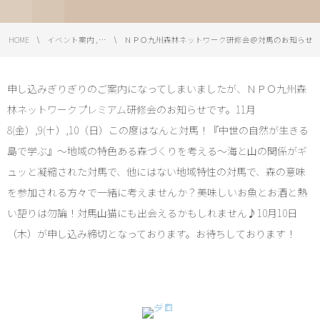
HOME
イベント案内 , …
ＮＰＯ九州森林ネットワーク研修会＠対馬のお知らせ
申し込みぎりぎりのご案内になってしまいましたが、ＮＰＯ九州森
林ネットワークプレミアム研修会のお知らせです。11月
8(金）,9(土）,10（日）この度はなんと対馬！『中世の自然が生きる
島で学ぶ』～地域の特色ある森づくりを考える～海と山の関係がギ
ュッと凝縮された対馬で、他にはない地域特性の対馬で、森の意味
を参加される方々で一緒に考えませんか？美味しいお魚とお酒と熱
い語りは勿論！対馬山猫にも出会えるかもしれません♪10月10日
（木）が申し込み締切となっております。お待ちしております！