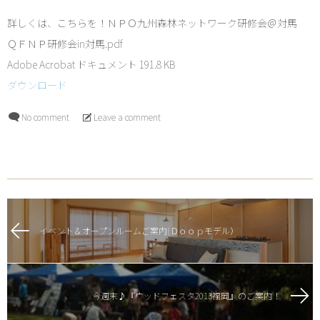
詳しくは、こちらを！ＮＰＯ九州森林ネットワーク研修会＠対馬
ＱＦＮＰ研修会in対馬.pdf
Adobe Acrobat ドキュメント
191.8 KB
ダウンロード
No comment
Leave a comment
イベント＆オープンルームご案内(Ｄｏｏｐモデル）
今週末♪『ウッドフェスタ2013福岡』のご案内！