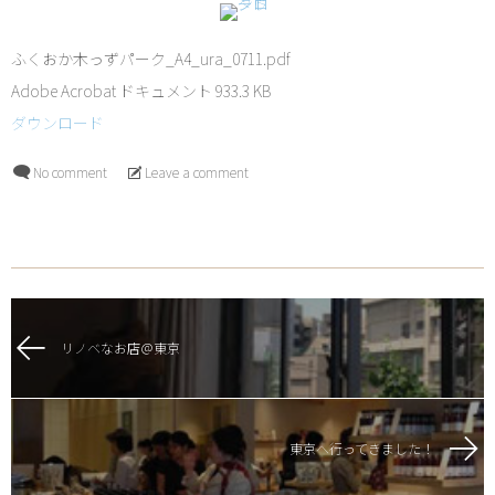
ふくおか木っずパーク_A4_ura_0711.pdf
Adobe Acrobat ドキュメント
933.3 KB
ダウンロード
No comment
Leave a comment
リノベなお店＠東京
東京へ行ってきました！