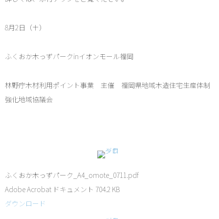
8月2日（土）
ふくおか木っずパークinイオンモール福岡
林野庁木材利用ポイント事業 主催 福岡県地域木造住宅生産体制
強化地域協議会
ふくおか木っずパーク_A4_omote_0711.pdf
Adobe Acrobat ドキュメント
704.2 KB
ダウンロード