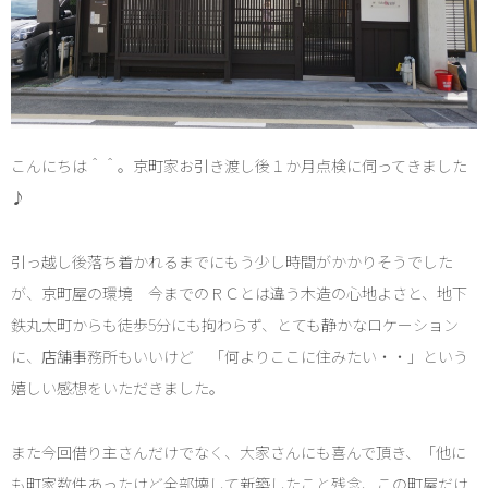
こんにちは＾＾。京町家お引き渡し後１か月点検に伺ってきました
♪
引っ越し後落ち着かれるまでにもう少し時間がかかりそうでした
が、京町屋の環境 今までのＲＣとは違う木造の心地よさと、地下
鉄丸太町からも徒歩5分にも拘わらず、とても静かなロケーション
に、店舗事務所もいいけど 「何よりここに住みたい・・」という
嬉しい感想をいただきました。
また今回借り主さんだけでなく、大家さんにも喜んで頂き、「他に
も町家数件あったけど全部壊して新築したこと残念、この町屋だけ