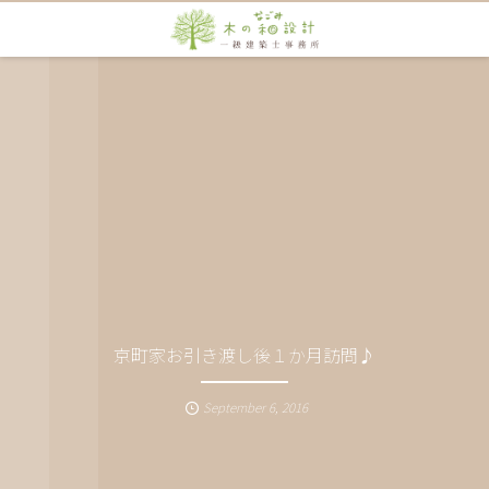
京町家お引き渡し後１か月訪問♪
September
6
,
2016