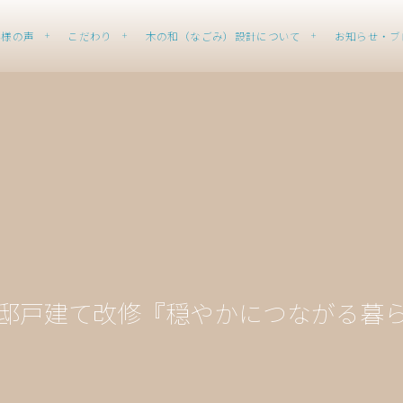
客様の声
こだわり
木の和（なごみ）設計について
お知らせ・ブ
邸戸建て改修『穏やかにつながる暮