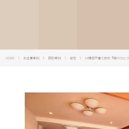
HOME
お仕事実例
設計実例
住宅
Ｎ様邸戸建て改修『穏やかに