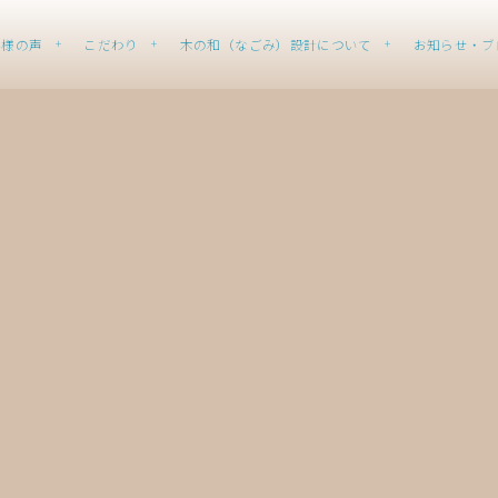
客様の声
こだわり
木の和（なごみ）設計について
お知らせ・ブ