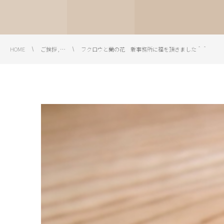
HOME
ご挨拶 , …
フクロウと蘭の花 新事務所に福を頂きました＾＾