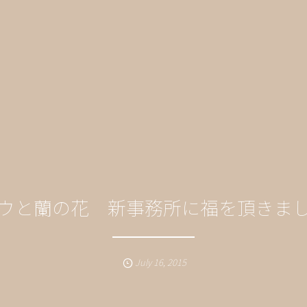
ウと蘭の花 新事務所に福を頂きま
July
16
,
2015