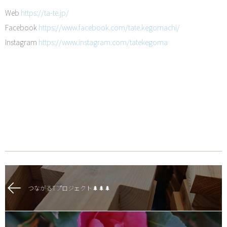
Web
https://ta-te.jp/
Facebook
https://www.facebook.com/tate.kegomachi/
Instagram
https://www.instagram.com/tatekegoma
つながるTプロジェクト🌲🌲🌲