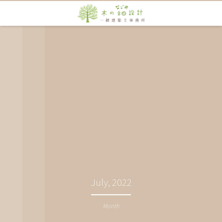
July, 2022
Month