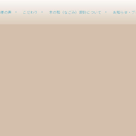
客様の声
こだわり
木の和（なごみ）設計について
お知らせ・ブ