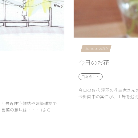
June
3
,
2015
今日のお花
日々のこと
今日のお花 浮羽の花農家さん
今計画中の案件が、山場を迎えて
？ 最近住宅雑誌や建築雑誌で
いう言葉の意味は・・・ (さら