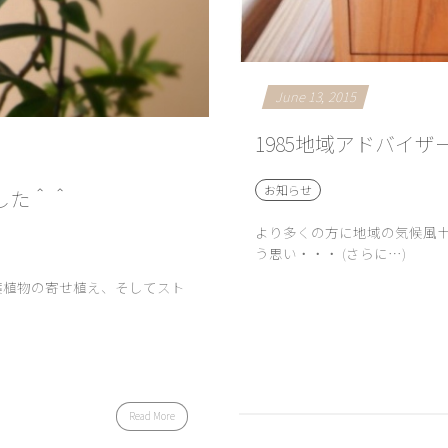
June
13
,
2015
1985地域アドバイザ
お知らせ
した＾＾
より多くの方に地域の気候風
う思い・・・ (さらに…)
葉植物の寄せ植え、そしてスト
Read More