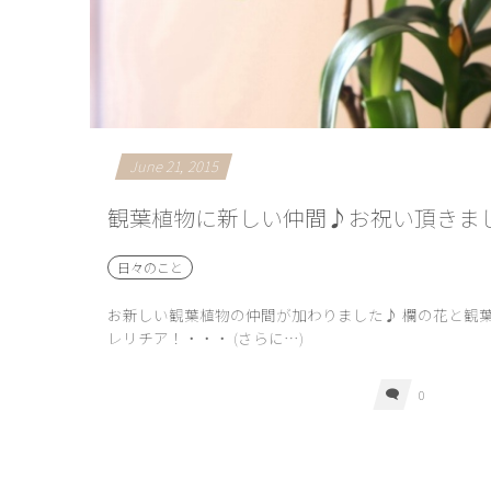
June
21
,
2015
観葉植物に新しい仲間♪お祝い頂きま
日々のこと
お新しい観葉植物の仲間が加わりました♪ 欄の花と観
レリチア！・・・ (さらに…)
0